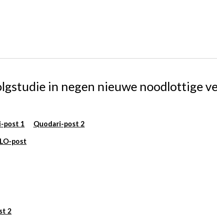
lgstudie in negen nieuwe noodlottige ve
-post 1
Quodari-post 2
LO-post
st 2