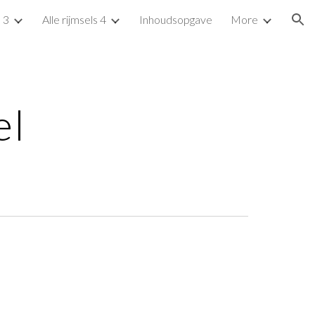
s 3
Alle rijmsels 4
Inhoudsopgave
More
ion
el