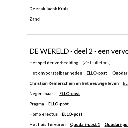
De zaak Jacob Kruis
Zand
DE WERELD - deel 2 - een vervo
Het spel der verbeelding
(zie feuilletons)
Het onvoorstelbaar heden
ELLO-post
Quodari
Christian Reinerschein en het eeuwige leven
EL
Negen maart
ELLO-post
Pragma
ELLO-post
Homo erectus
ELLO-post
Het huis Tervuren
Quodari-post 1
Quodari-po