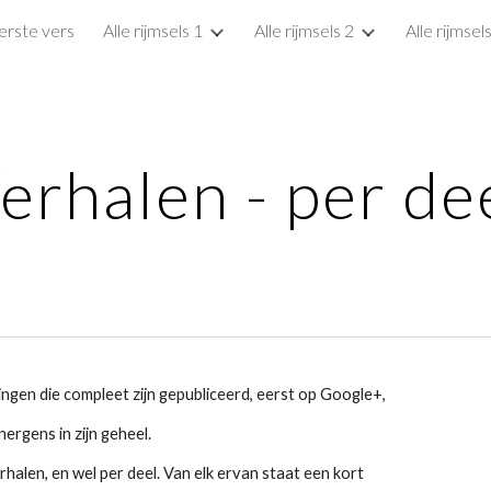
erste vers
Alle rijmsels 1
Alle rijmsels 2
Alle rijmsel
ip to main content
Skip to navigat
erhalen - per de
llingen die compleet zijn gepubliceerd, eerst op Google+,
ergens in zijn geheel.
verhalen, en wel per deel. Van elk ervan staat een kort