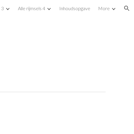
s 3
Alle rijmsels 4
Inhoudsopgave
More
ion