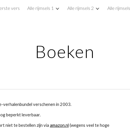
erste vers
Alle rijmsels 1
Alle rijmsels 2
Alle rijmsel
ip to main content
Skip to navigat
Boeken
te-verhalenbundel verschenen in 2003.
 nog beperkt leverbaar.
t niet te bestellen zijn via
amazon.nl
(wegens veel te hoge