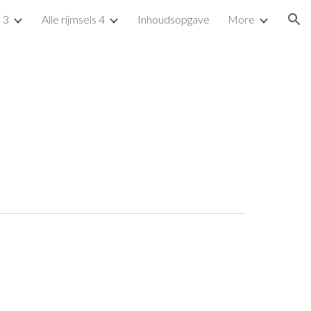
s 3
Alle rijmsels 4
Inhoudsopgave
More
ion