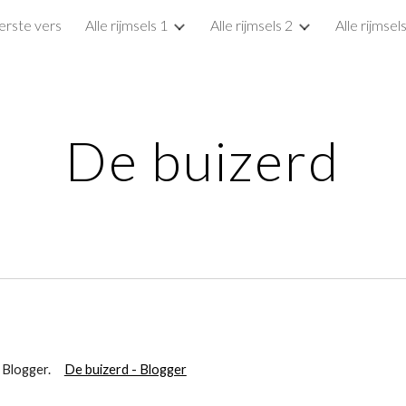
erste vers
Alle rijmsels 1
Alle rijmsels 2
Alle rijmsel
ip to main content
Skip to navigat
De buizerd
Op Blogger.
De buizerd - Blogger